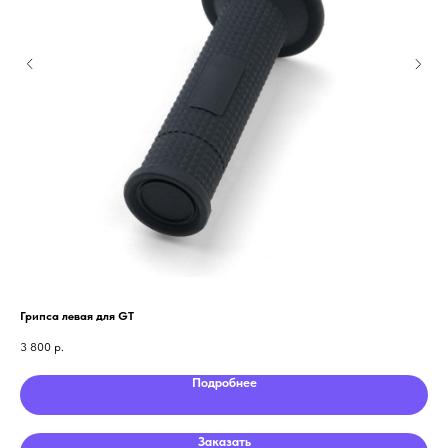
Грипса левая для GT
Цен
3 800
р.
10 
Подробнее
Заказать