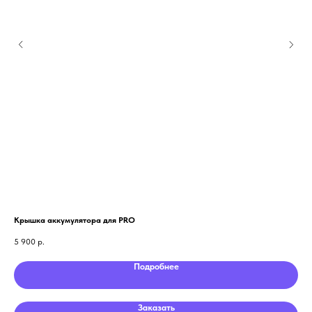
Крышка аккумулятора для PRO
Сре
5 900
р.
19 
Подробнее
Заказать